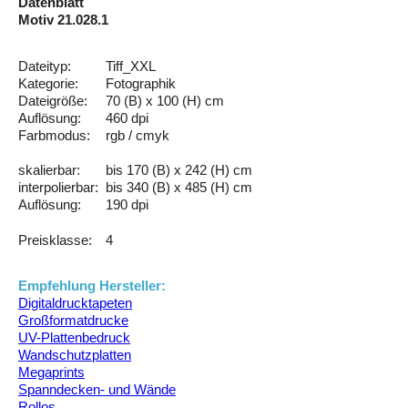
Datenblatt
Motiv 21.028.1
Dateityp:
Tiff_XXL
Kategorie:
Fotographik
Dateigröße:
70 (B) x 100 (H) cm
Auflösung:
460 dpi
Farbmodus:
rgb / cmyk
skalierbar:
bis 170 (B) x 242 (H) cm
interpolierbar:
bis 340 (B) x 485 (H) cm
Auflösung:
190 dpi
Preisklasse:
4
Empfehlung Hersteller:
Digitaldrucktapeten
Großformatdrucke
UV-Plattenbedruck
Wandschutzplatten
Megaprints
Spanndecken- und Wände
Rollos