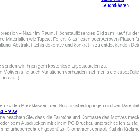
Leuchtkästen
pression – Natur im Raum. Höchstauflösendes Bild zum Kauf für de
e Materialien wie Tapete, Folien, Glasfliesen oder Acrovyn-Platten f
ung. Abstrakt flächig dekorativ und konkret in zu entdeckenden Deta
e senden wir Ihnen gern kostenlose Layoutdateien zu.
n Motiven sind auch Variationen vorhanden, nehmen sie diesbezüglich 
 uns auf.)
nen zu den Preisklassen, den Nutzungsbedingungen und der Datenlie
d Preise
itte beachten Sie, dass die Farbtöne und Kontraste des Motives med
 oder beim Ausdrucken mit einem PC-Drucker, unterschiedlich ausfal
 sind urheberrechtlich geschützt. © ornament-control, Kathrin Kreitm