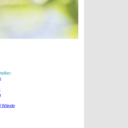
eller:
n
k
n
d Wände