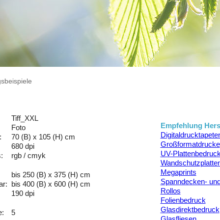
beispiele
Tiff_XXL
Empfehlung Herst
Foto
Digitaldrucktapete
:
70 (B) x 105 (H) cm
Großformatdrucke
680 dpi
UV-Plattenbedruc
:
rgb / cmyk
Wandschutzplatte
Megaprints
bis 250 (B) x 375 (H) cm
Spanndecken- un
ar:
bis 400 (B) x 600 (H) cm
Rollos
190 dpi
Folienbedruck
Glasdirektbedruck
e:
5
Glasfliesen