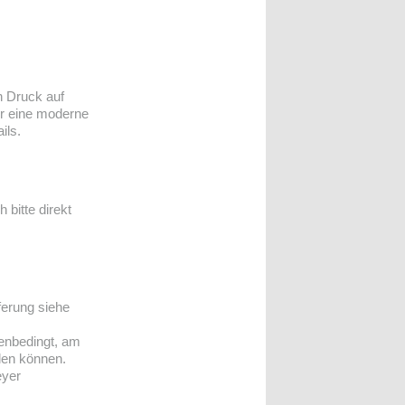
n Druck auf
ür eine moderne
ils.
bitte direkt
ferung siehe
ienbedingt, am
len können.
eyer